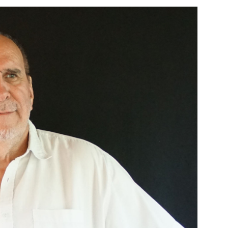
Nuit du
Ciné P'tit Déj'
Ciné Rencontres
Réservations
Court Métrage
Contact
DocumenTerre
Slide 4 of 10.