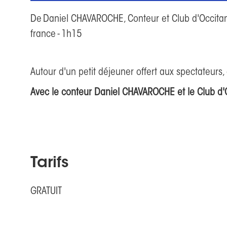
CAFE LECTURE
Le Mètre Cube
8 rue Émile Lasjunias 24290 
Lascaux
De
Daniel CHAVAROCHE, Conteur et Club d'Occita
france
-
1h15
Autour d'un petit déjeuner offert aux spectateurs,
Avec le conteur Daniel CHAVAROCHE et le Club d