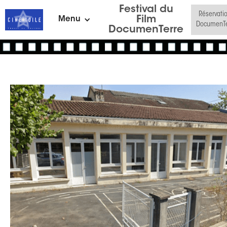
Festival du
Réservati
Film
Menu
DocumenTe
DocumenTerre