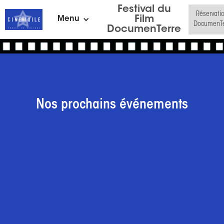
Festival du
Réservati
Film
Menu
DocumenTe
DocumenTerre
Nos prochains événements