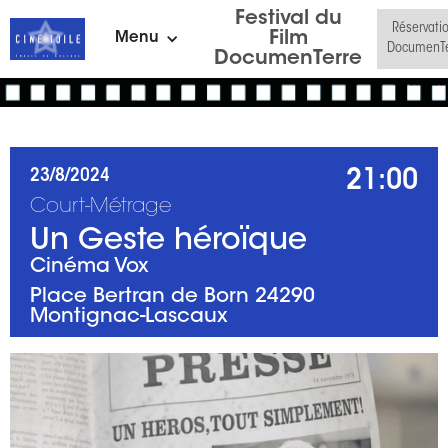
Festival du
Réservati
Film
Menu
DocumenTe
DocumenTerre
21:00
23/8/2024
Court-Métrage
Un Geste héroïque
Cinéma Vox
Place Bertran de Born 24290
Montignac-Lascaux