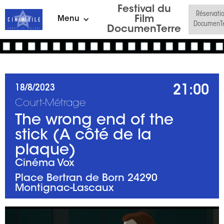
Festival du
Réservati
Film
Menu
DocumenTe
DocumenTerre
21:00
18/8/2023
Court-Métrage
The wrong end of the
stick (A côté de la
plaque)
Cinéma Vox
Place Bertran de Born 24290
Montignac-Lascaux