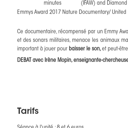
Cinéma Vox
Place Bertran de Born 24290 
Lascaux
De
Michelle Dougherty et Daniel Hinerfeld
USA
-
2016
-
60
-
VOst
-
Natural Resources De
minutes
(IFAW) and Diamond
Emmys Award 2017 Nature Documentary/ United Na
Ce documentaire, récompensé par un Emmy Award, 
et des sonars militaires, menace les animaux mar
important à jouer pour
baisser le son,
et peut-êtr