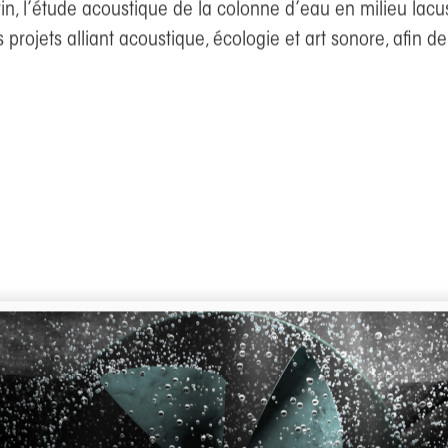
que sous-marine à ENSTA (Brest), affiliée au laboratoire 
, l’étude acoustique de la colonne d’eau en milieu lacustr
 projets alliant acoustique, écologie et art sonore, afin 