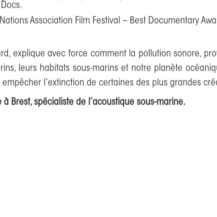
Montignac-
fense Council (NRDC) and Imaginary Forces in association
 Docs.
tions Association Film Festival – Best Documentary Awa
explique avec force comment la pollution sonore, provena
ins, leurs habitats sous-marins et notre planète océani
e empêcher l’extinction de certaines des plus grandes créa