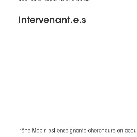
DEBAT avec Irène Mopin, enseignante-chercheuse à
Tarifs
Séance à l'unité : 8 et 6 euros
Intervenant.e.s