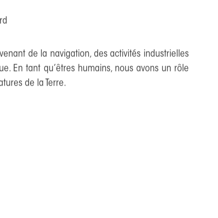
 with the International Fund for Animal Welfare
rd
nt de la navigation, des activités industrielles
que. En tant qu’êtres humains, nous avons un rôle
tures de la Terre.