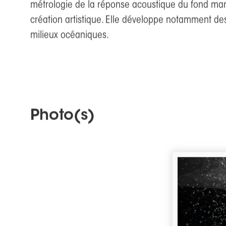
Irène Mopin est enseignante-chercheure en acousti
métrologie de la réponse acoustique du fond marin
création artistique. Elle développe notamment des
milieux océaniques.