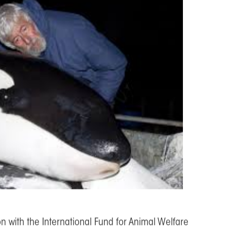
Nuit du
Ciné P'tit Déj'
Ciné Rencontres
Réservations
Court Métrage
Contact
DocumenTerre
Slide 4 of 10.