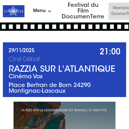
Festival du
Réservati
Film
Menu
DocumenTe
DocumenTerre
21:00
29/11/2025
Ciné Débat
RAZZIA SUR L'ATLANTIQUE
Cinéma Vox
Place Bertran de Born 24290
Montignac-Lascaux