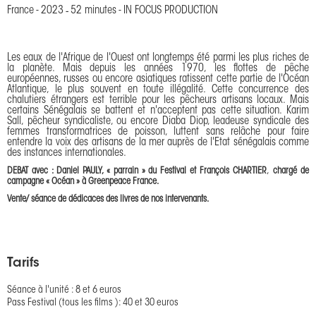
France
-
2023
-
52 minutes
-
IN FOCUS PRODUCTION
Les eaux de l'Afrique de l'Ouest ont longtemps été parmi les plus riches de
la planète. Mais depuis les années 1970, les flottes de pêche
européennes, russes ou encore asiatiques ratissent cette partie de l'Océan
Atlantique, le plus souvent en toute illégalité. Cette concurrence des
chalutiers étrangers est terrible pour les pêcheurs artisans locaux. Mais
certains Sénégalais se battent et n'acceptent pas cette situation. Karim
Sall, pêcheur syndicaliste, ou encore Diaba Diop, leadeuse syndicale des
femmes transformatrices de poisson, luttent sans relâche pour faire
entendre la voix des artisans de la mer auprès de l'Etat sénégalais comme
des instances internationales.
,
DEBAT avec : Daniel PAULY, « parrain » du Festival et François CHARTIER
chargé de
campagne « Océan » à Greenpeace France.
Vente/ séance de dédicaces des livres de nos intervenants.
Tarifs
Séance à l'unité : 8 et 6 euros

Pass Festival (tous les films ): 40 et 30 euros