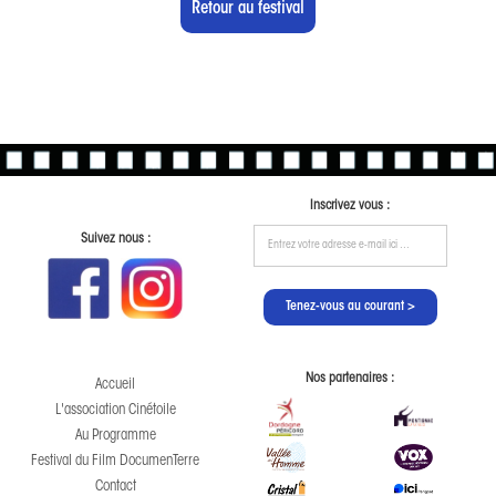
Retour au festival
Inscrivez vous :
Suivez nous :
Nos partenaires :
Accueil
L'association Cinétoile
Au Programme
Festival du Film DocumenTerre
Contact