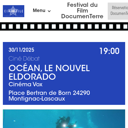
Festival du
Réservati
Film
Menu
DocumenTe
DocumenTerre
19:00
30/11/2025
Ciné Débat
OCÉAN, LE NOUVEL
ELDORADO
Cinéma Vox
Place Bertran de Born 24290
Montignac-Lascaux