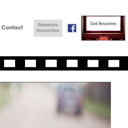
Ciné-Débat
Ciné P'tit Déj'
Ciné Rencontres
Réservations
Contact
DocumenTerre
Slide 3 of 10.