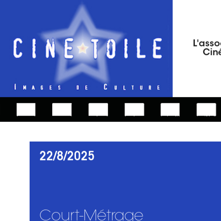
L'asso
Ciné
22/8/2025
Court-Métrage