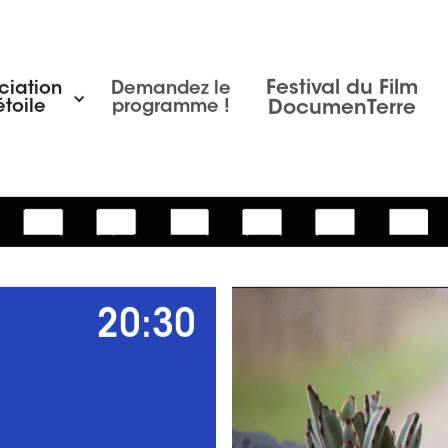
Festival du Film
ciation
Demandez le
toile
programme !
DocumenTerre
20:30