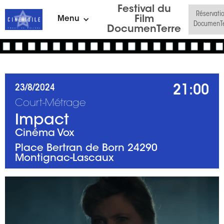
Festival du
Réservati
Film
Menu
DocumenTe
DocumenTerre
21:00
23/8/2024
Court-Métrage
Impact
Cinéma Vox
Place Bertran de Born 24290
Montignac-Lascaux