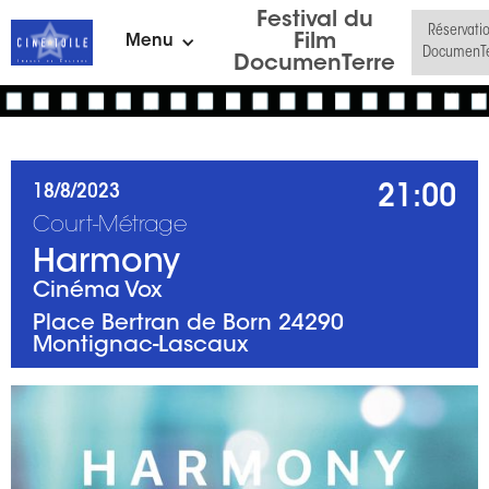
Festival du
Réservati
Film
Menu
DocumenTe
DocumenTerre
21:00
18/8/2023
Court-Métrage
Harmony
Cinéma Vox
Place Bertran de Born 24290
Montignac-Lascaux