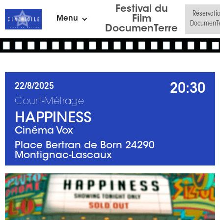
Festival du
Réservati
Film
Menu
DocumenTe
DocumenTerre
20:30
22/8/2025
Court-Métrage
HAPPINESS
Cinéma Vox
Place Bertran de Born 24290
Montignac-Lascaux