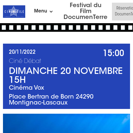
Festival du
Réservati
Film
Menu
DocumenTe
DocumenTerre
15:00
20/11/2022
Ciné Débat
DIMANCHE 20 NOVEMBRE
15H
Cinéma Vox
Place Bertran de Born 24290
Montignac-Lascaux